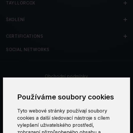
TAYLLORCOX
ŠKOLENÍ
CERTIFICATIONS
SOCIAL NETWORKS
Obchodní podmínky
Bezpečnost a soukromí
Používáme soubory cookies
Reklamační řád
Tyto webové stránky používají soubory
cookies a další sledovací nástroje s cílem
Nastavení cookies
vylepšení uživatelského prostředí,
zobrazení přizpůsobeného obsahu a