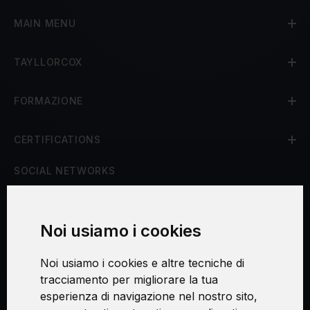
MAIN MENU
TAYLLORCOX
FORMAZIONE
CERTIFICATIONS
SOCIAL NETWORKS
Noi usiamo i cookies
Procedura di reclamo
Noi usiamo i cookies e altre tecniche di
Consenso al trattamento dei dati personali
tracciamento per migliorare la tua
esperienza di navigazione nel nostro sito,
Sicurezza e privacy