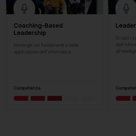
Coaching-Based
Leader
Leadership
Scopri i c
dell'infor
Immergiti nei fondamenti e nelle
all'intellig
applicazioni dell'informatica.
Competenza
Compete