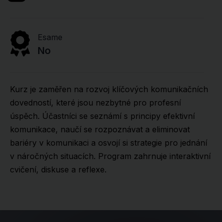
Esame
No
Kurz je zaměřen na rozvoj klíčových komunikačních
dovedností, které jsou nezbytné pro profesní
úspěch. Účastníci se seznámí s principy efektivní
komunikace, naučí se rozpoznávat a eliminovat
bariéry v komunikaci a osvojí si strategie pro jednání
v náročných situacích. Program zahrnuje interaktivní
cvičení, diskuse a reflexe.