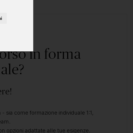
i
corso in forma
ale?
ere!
- sia come formazione individuale 1:1,
team.
on opzioni adattate alle tue esigenze.