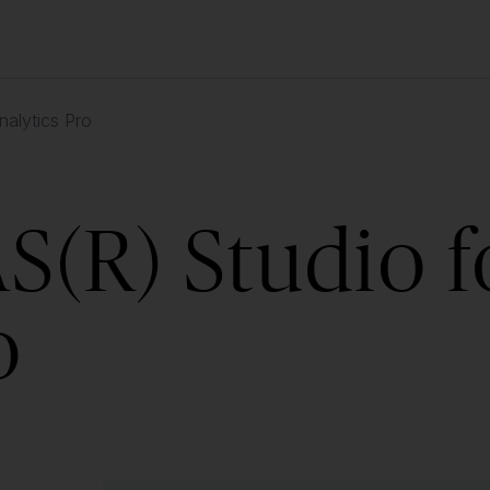
nalytics Pro
S(R) Studio f
o