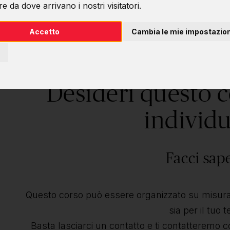
e da dove arrivano i nostri visitatori.
Accetto
Cambia le mie impostazion
Desideri questo 
individu
Facci sap
Questo corso può essere organizzato su misura 
sia per il tuo 
Basta lasciarci un contatto e ti contatteremo c