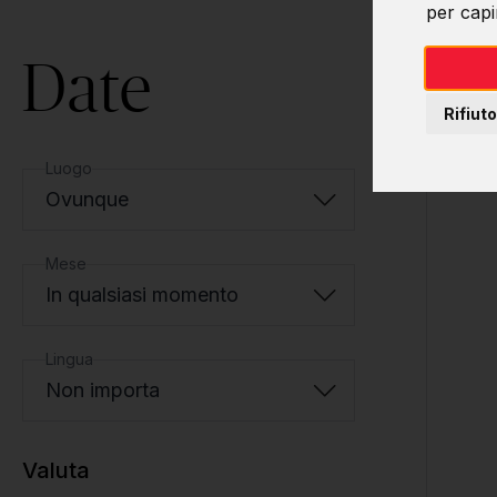
per capir
Date
Rifiuto
Luogo
Ovunque
Mese
In qualsiasi momento
Lingua
Non importa
Valuta