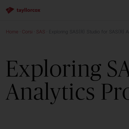
Home
Corsi
SAS
Exploring SAS(R) Studio for SAS(R) A
Exploring SA
Analytics Pr