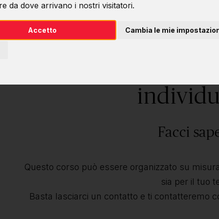
e da dove arrivano i nostri visitatori.
Accetto
Cambia le mie impostazion
Desideri questo 
individu
Facci sap
Questo corso può essere organizzato su misura 
sia per il tuo 
Basta lasciarci un contatto e ti contatteremo c