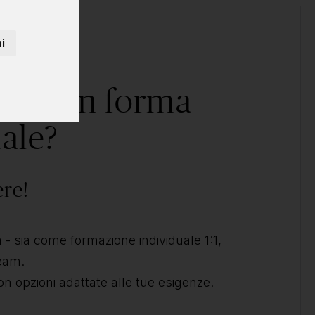
i
corso in forma
ale?
ere!
- sia come formazione individuale 1:1,
team.
on opzioni adattate alle tue esigenze.