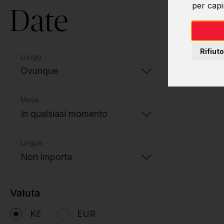
per capir
Date
Rifiuto
Luogo
Ovunque
Mese
In qualsiasi momento
Lingua
Non importa
Valuta
Kč
EUR