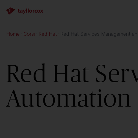
Home
Corsi
Red Hat
Red Hat Services Management an
Red Hat Ser
Automation