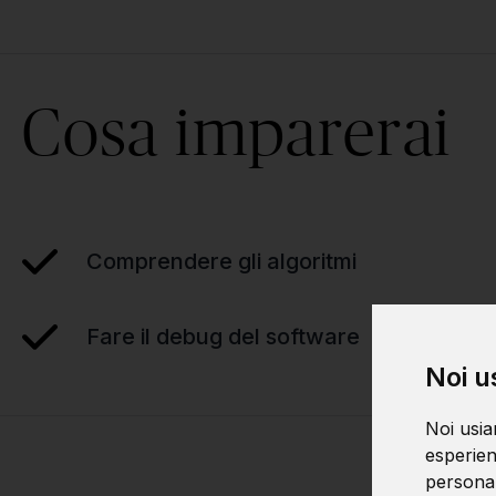
Cosa imparerai
Comprendere gli algoritmi
Fare il debug del software
Noi u
Noi usia
esperien
personali