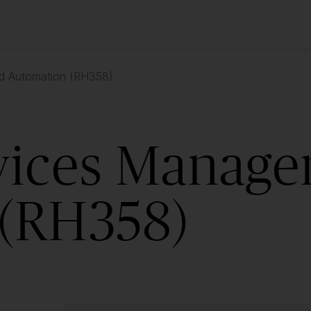
d Automation (RH358)
vices Manag
 (RH358)