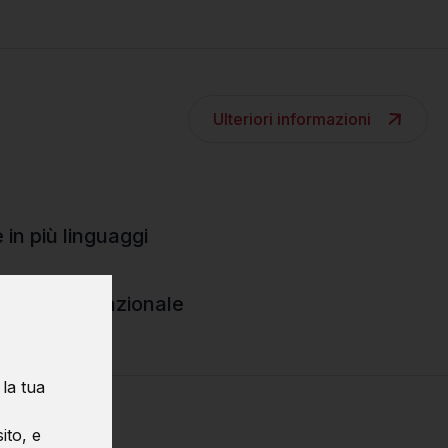
Ulteriori informazioni
 in più linguaggi
oria computazionale
 la tua
ito, e