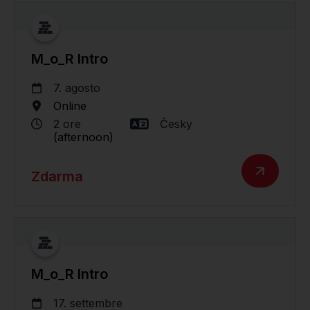
M_o_R Intro
7. agosto
Online
2 ore
Česky
(afternoon)
Zdarma
M_o_R Intro
17. settembre