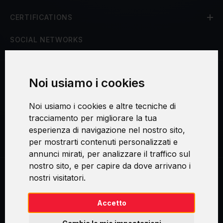
CERTIFICATIONS
SOCIAL NETWORKS
Noi usiamo i cookies
Procedura di reclamo
Noi usiamo i cookies e altre tecniche di
Consenso al trattamento dei dati personali
tracciamento per migliorare la tua
esperienza di navigazione nel nostro sito,
Sicurezza e privacy
per mostrarti contenuti personalizzati e
annunci mirati, per analizzare il traffico sul
nostro sito, e per capire da dove arrivano i
nostri visitatori.
Swirl logoTM je ochranná známka společnosti AXELOS Limited. ITIL®
je registrovanou ochrannou známkou AXELOS Limited. PRINCE2® je
registrovanou ochrannou známkou AXELOS Limited. MSP® je
Accetto
registrovanou ochrannou známkou AXELOS Limited. M_o_R® je
registrovanou ochrannou známkou AXELOS Limited. RESILIA™ je