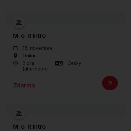
M_o_R Intro
16. novembre
Online
2 ore
Česky
(afternoon)
Zdarma
M_o_R Intro