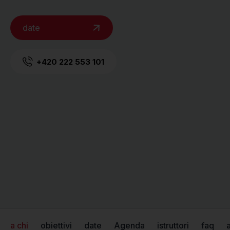
date
+420 222 553 101
a chi
obiettivi
date
Agenda
istruttori
faq
a