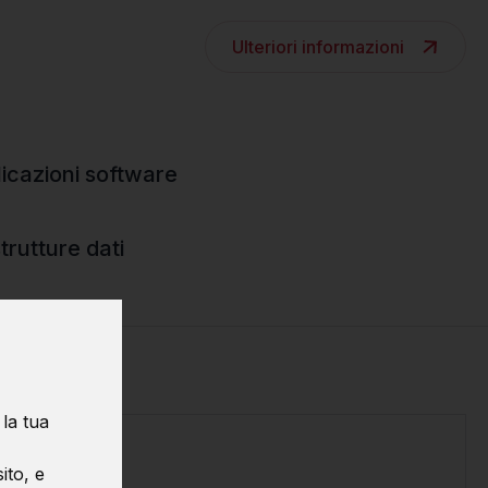
Ulteriori informazioni
icazioni software
rutture dati
 la tua
ito, e