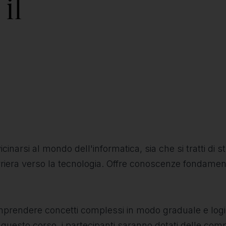
il
inarsi al mondo dell'informatica, sia che si tratti di stud
arriera verso la tecnologia. Offre conoscenze fondamen
 comprendere concetti complessi in modo graduale e lo
 questo corso, i partecipanti saranno dotati delle com