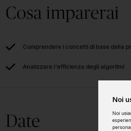
Cosa imparerai
Comprendere i concetti di base della
Analizzare l'efficienza degli algoritmi
Noi u
Noi usia
Date
esperien
personali