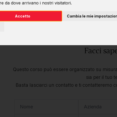
e da dove arrivano i nostri visitatori.
Desideri questo 
Accetto
Cambia le mie impostazion
individu
Facci sap
Questo corso può essere organizzato su misura 
sia per il tuo 
Basta lasciarci un contatto e ti contatteremo c
Nome
Azienda