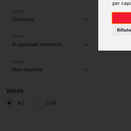
per capir
Luogo
Ovunque
Rifiuto
Mese
In qualsiasi momento
Lingua
Non importa
Valuta
Kč
EUR