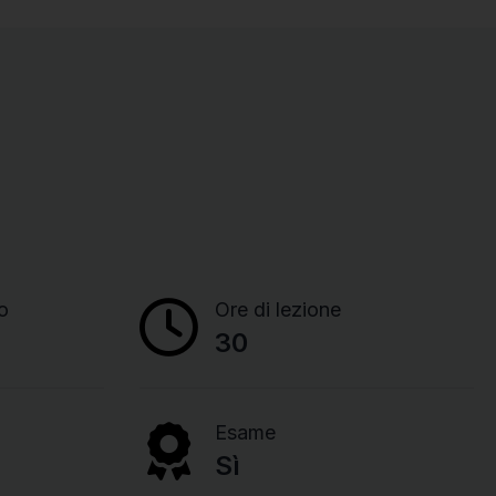
o
Ore di lezione
30
Esame
Sì