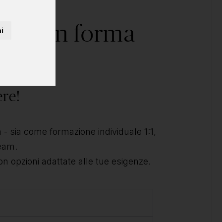
corso in forma
i
ale?
ere!
- sia come formazione individuale 1:1,
team.
on opzioni adattate alle tue esigenze.