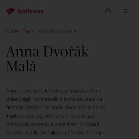
Home
Team
Anna Dvořák Malá
Anna Dvořák
Malá
Anna je zkušená lektorka a konzultantka v
oblasti agilních metodik s bohatou praxí ve
firmách různých velikostí. Specializuje se na
implementaci agilních změn, optimalizaci
týmových procesů a vzdělávání v oblasti
Scrumu a dalších agilních přístupů. Anna je