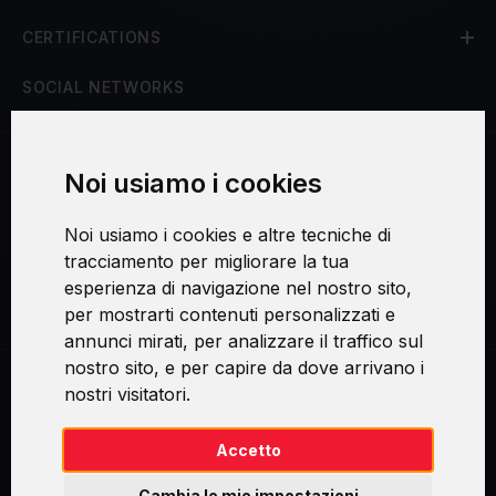
CERTIFICATIONS
SOCIAL NETWORKS
Noi usiamo i cookies
Procedura di reclamo
Noi usiamo i cookies e altre tecniche di
Consenso al trattamento dei dati personali
tracciamento per migliorare la tua
esperienza di navigazione nel nostro sito,
Sicurezza e privacy
per mostrarti contenuti personalizzati e
annunci mirati, per analizzare il traffico sul
nostro sito, e per capire da dove arrivano i
nostri visitatori.
Swirl logoTM je ochranná známka společnosti AXELOS Limited. ITIL®
je registrovanou ochrannou známkou AXELOS Limited. PRINCE2® je
registrovanou ochrannou známkou AXELOS Limited. MSP® je
Accetto
registrovanou ochrannou známkou AXELOS Limited. M_o_R® je
registrovanou ochrannou známkou AXELOS Limited. RESILIA™ je
Cambia le mie impostazioni