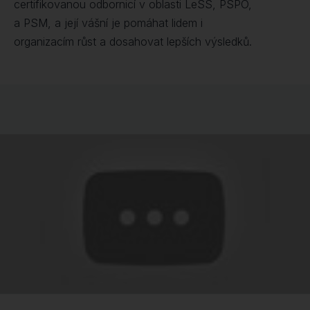
certifikovanou odbornicí v oblasti LeSS, PSPO,
a PSM, a její vášní je pomáhat lidem i
organizacím růst a dosahovat lepších výsledků.