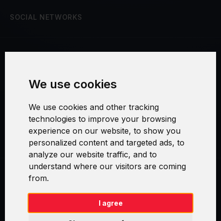
SOCIAL NETWORKS
Terms and Conditions
We use cookies
Security and Privacy
We use cookies and other tracking
Warranty Policy
technologies to improve your browsing
experience on our website, to show you
Cookie Settings
personalized content and targeted ads, to
analyze our website traffic, and to
understand where our visitors are coming
from.
Swirl logoTM je ochranná známka společnosti AXELOS Limited. ITIL®
je registrovanou ochrannou známkou AXELOS Limited. PRINCE2® je
registrovanou ochrannou známkou AXELOS Limited. MSP® je
I agree
registrovanou ochrannou známkou AXELOS Limited. M_o_R® je
registrovanou ochrannou známkou AXELOS Limited. RESILIA™ je