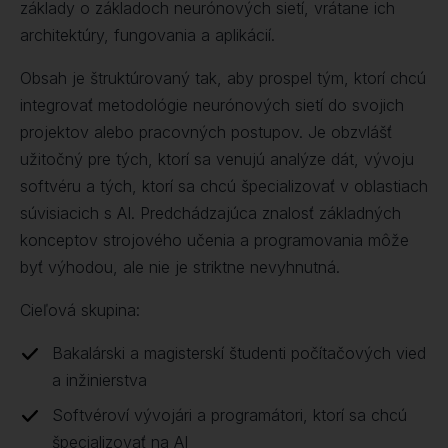
základy o základoch neurónových sietí, vrátane ich
architektúry, fungovania a aplikácií.
Obsah je štruktúrovaný tak, aby prospel tým, ktorí chcú
integrovať metodológie neurónových sietí do svojich
projektov alebo pracovných postupov. Je obzvlášť
užitočný pre tých, ktorí sa venujú analýze dát, vývoju
softvéru a tých, ktorí sa chcú špecializovať v oblastiach
súvisiacich s AI. Predchádzajúca znalosť základných
konceptov strojového učenia a programovania môže
byť výhodou, ale nie je striktne nevyhnutná.
Cieľová skupina:
Bakalárski a magisterskí študenti počítačových vied
a inžinierstva
Softvéroví vývojári a programátori, ktorí sa chcú
špecializovať na AI