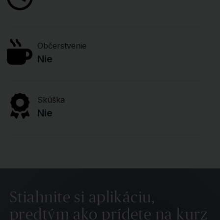
Občerstvenie
Nie
Skúška
Nie
Stiahnite si aplikáciu,
predtým ako prídete na kurz