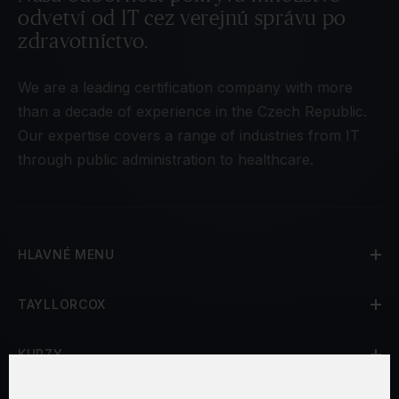
odvetví od IT cez verejnú správu po
zdravotníctvo.
We are a leading certification company with more
than a decade of experience in the Czech Republic.
Our expertise covers a range of industries from IT
through public administration to healthcare.
HLAVNÉ MENU
TAYLLORCOX
KURZY