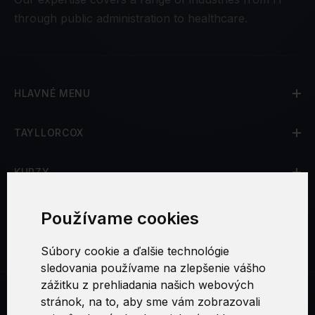
through public administration to healthcare.
HLAVNÉ MENU
TAYLLORCOX
KURZY
CERTIFIKÁCIE
Používame cookies
SOCIÁLNE SIETE
Súbory cookie a ďalšie technológie
sledovania používame na zlepšenie vášho
zážitku z prehliadania našich webových
stránok, na to, aby sme vám zobrazovali
Microsoft Excel Intermediate