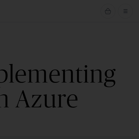
plementing
on Azure