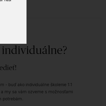
 individuálne?
edieť!
 - buď ako individuálne školenie 1:1
kt a my sa vám ozveme s možnosťami
m potrebám.