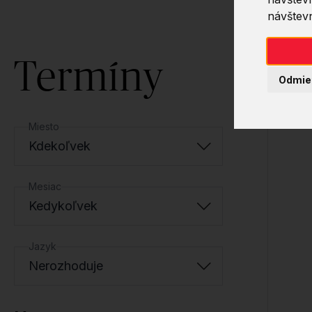
návštevn
Termíny
Odmie
Miesto
Kdekoľvek
Mesiac
Kedykoľvek
Jazyk
Nerozhoduje