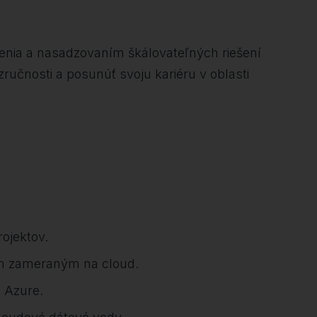
enia a nasadzovaním škálovateľných riešení
ručnosti a posunúť svoju kariéru v oblasti
rojektov.
pom zameraným na cloud.
d Azure.