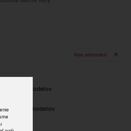
 cloudové dátové vedy.
Viac informácií
éningových modelov
 výkonnosti modelov
enie
 sme
u
ľ naši