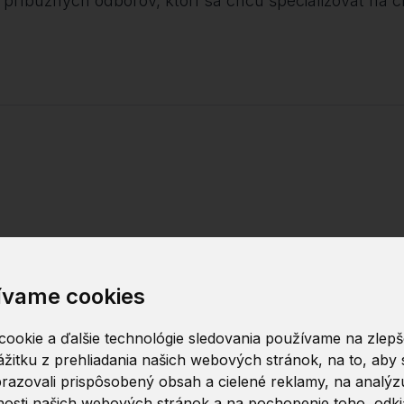
ebo príbuzných odborov, ktorí sa chcú špecializovať na
L
Vytváranie tr
ívame cookies
Monitorovanie
ookie a ďalšie technológie sledovania používame na zlepš
žitku z prehliadania našich webových stránok, na to, aby
razovali prispôsobený obsah a cielené reklamy, na analýz
osti našich webových stránok a na pochopenie toho, odkia