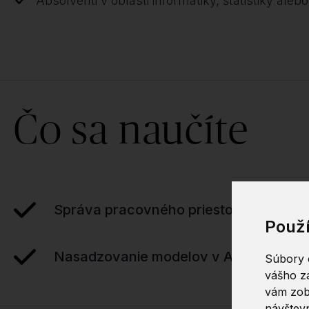
Absolventi v oblasti informatiky, štatistiky al
Čo sa naučíte
Správa pracovného priestoru Azure M
Použ
Nasadzovanie modelov v Azure
Súbory c
vášho zá
vám zob
návštevn