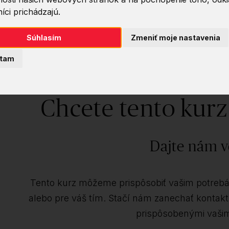
íci prichádzajú.
Súhlasím
Zmeniť moje nastavenia
tam
Chcete tento kurz
Dajte nám v
Tento kurz môžeme prispôsobiť vašim potrebám
alebo pre váš tím. Stačí nám zanechať konta
prispôsobenými vaši