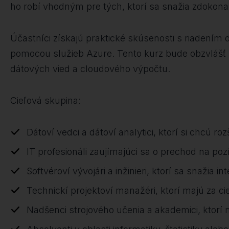
ho robí vhodným pre tých, ktorí sa snažia zdokonal
Účastníci získajú praktické skúsenosti s riadení
pomocou služieb Azure. Tento kurz bude obzvlášť pr
dátových vied a cloudového výpočtu.
Cieľová skupina:
Dátoví vedci a dátoví analytici, ktorí si chcú ro
IT profesionáli zaujímajúci sa o prechod na po
Softvéroví vývojári a inžinieri, ktorí sa snažia
Technickí projektoví manažéri, ktorí majú za 
Nadšenci strojového učenia a akademici, ktorí