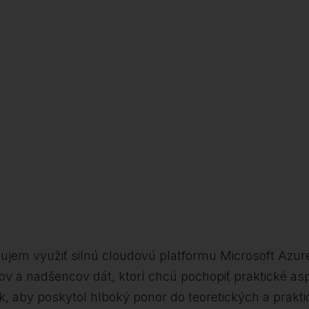
áujem využiť silnú cloudovú platformu Microsoft Azure
lov a nadšencov dát, ktorí chcú pochopiť praktické as
, aby poskytol hlboký ponor do teoretických a praktic