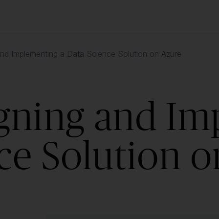
nd Implementing a Data Science Solution on Azure
gning and Im
ce Solution 