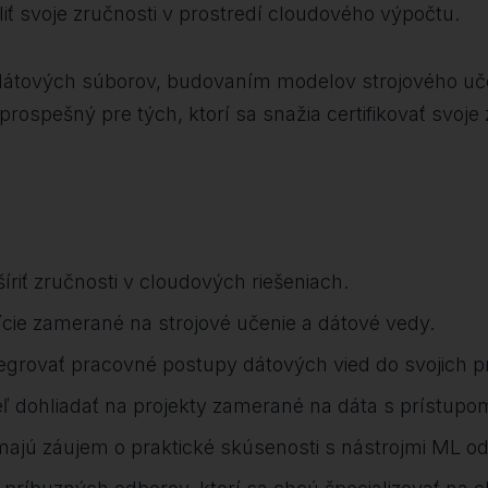
iť svoje zručnosti v prostredí cloudového výpočtu.
m dátových súborov, budovaním modelov strojového uč
ospešný pre tých, ktorí sa snažia certifikovať svoje z
zšíriť zručnosti v cloudových riešeniach.
zície zamerané na strojové učenie a dátové vedy.
 integrovať pracovné postupy dátových vied do svojich p
cieľ dohliadať na projekty zamerané na dáta s prístu
 majú záujem o praktické skúsenosti s nástrojmi ML o