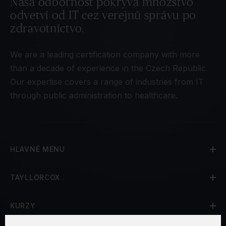
Naša odbornosť pokrýva množstvo
odvetví od IT cez verejnú správu po
zdravotníctvo.
We are a leading certification company with more
than a decade of experience in the Czech Republic.
Our expertise covers a range of industries from IT
through public administration to healthcare.
HLAVNÉ MENU
TAYLLORCOX
KURZY