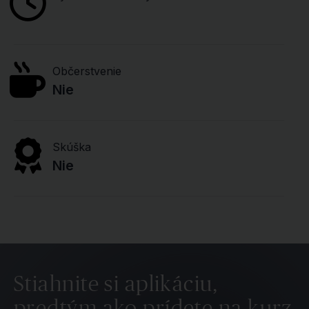
Občerstvenie
Nie
Skúška
Nie
Stiahnite si aplikáciu,
predtým ako prídete na kurz