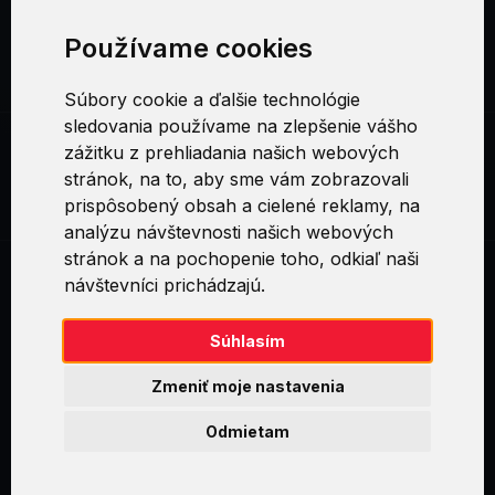
CERTIFIKÁCIE
Používame cookies
SOCIÁLNE SIETE
Súbory cookie a ďalšie technológie
sledovania používame na zlepšenie vášho
zážitku z prehliadania našich webových
AZ-040 Automating Administration with Windows
stránok, na to, aby sme vám zobrazovali
PowerShell
prispôsobený obsah a cielené reklamy, na
analýzu návštevnosti našich webových
stránok a na pochopenie toho, odkiaľ naši
návštevníci prichádzajú.
Swirl logoTM je ochranná známka společnosti AXELOS Limited. ITIL®
je registrovanou ochrannou známkou AXELOS Limited. PRINCE2® je
registrovanou ochrannou známkou AXELOS Limited. MSP® je
Súhlasím
registrovanou ochrannou známkou AXELOS Limited. M_o_R® je
registrovanou ochrannou známkou AXELOS Limited. RESILIA™ je
Zmeniť moje nastavenia
registrovanou ochrannou známkou AXELOS Limited & TAYLLORCOX
is Licensed Affiliate Partner of IT Preneurs. AXELOS® is a registered
Odmietam
trade mark of AXELOS Limited. Copyright© AXELOS Limited 2009.
Copyright© AXELOS Limited 2017.