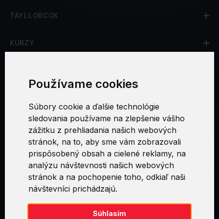
TAYLLORCOX
KURZY
CERTIFIKÁCIE
Používame cookies
SOCIÁLNE SIETE
Súbory cookie a ďalšie technológie
sledovania používame na zlepšenie vášho
zážitku z prehliadania našich webových
SOAR360L – ArcSight SOAR-3.2 Configuring ArcSight
stránok, na to, aby sme vám zobrazovali
SOAR for Effective Threat Response-L3xx
prispôsobený obsah a cielené reklamy, na
analýzu návštevnosti našich webových
stránok a na pochopenie toho, odkiaľ naši
návštevníci prichádzajú.
Swirl logoTM je ochranná známka společnosti AXELOS Limited. ITIL®
je registrovanou ochrannou známkou AXELOS Limited. PRINCE2® je
registrovanou ochrannou známkou AXELOS Limited. MSP® je
Súhlasím