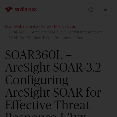
Domovská stránka
Kurzy
Micro Focus
SOAR360L – ArcSight SOAR-3.2 Configuring ArcSight
SOAR for Effective Threat Response-L3xx
SOAR360L –
ArcSight SOAR-3.2
Configuring
ArcSight SOAR for
Effective Threat