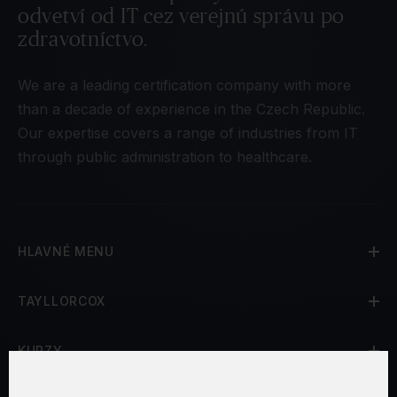
odvetví od IT cez verejnú správu po
zdravotníctvo.
We are a leading certification company with more
than a decade of experience in the Czech Republic.
Our expertise covers a range of industries from IT
through public administration to healthcare.
HLAVNÉ MENU
TAYLLORCOX
KURZY