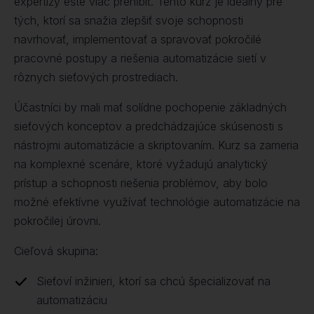
expertízy ešte viac prehĺbiť. Tento kurz je ideálny pre
tých, ktorí sa snažia zlepšiť svoje schopnosti
navrhovať, implementovať a spravovať pokročilé
pracovné postupy a riešenia automatizácie sietí v
rôznych sieťových prostrediach.
Účastníci by mali mať solídne pochopenie základných
sieťových konceptov a predchádzajúce skúsenosti s
nástrojmi automatizácie a skriptovaním. Kurz sa zameria
na komplexné scenáre, ktoré vyžadujú analytický
prístup a schopnosti riešenia problémov, aby bolo
možné efektívne využívať technológie automatizácie na
pokročilej úrovni.
Cieľová skupina:
Sieťoví inžinieri, ktorí sa chcú špecializovať na
automatizáciu