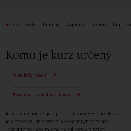
komu
ciele
termíny
Agenda
tréneri
faq
v
Komu je kurz určený
Viac informácií
Porovnat s ostatními kurzy
Incident responder je v první linii obrany – jeho úkolem
je detekovat, analyzovat a zvládat kybernetické
incidenty tak, aby minimalizoval škody a zajistil