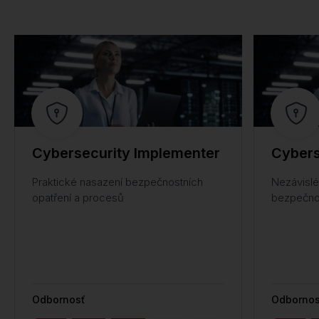
Cybersecurity Implementer
Cybers
Praktické nasazení bezpečnostních
Nezávislé
opatření a procesů
bezpečnos
Odbornosť
Odbornos