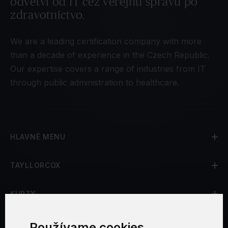
odvetví od IT cez verejnú správu po
zdravotníctvo.
We are a leading certification company with more
than a decade of experience in the Czech Republic.
Our expertise covers a range of industries from IT
through public administration to healthcare.
HLAVNÉ MENU
TAYLLORCOX
KURZY
CERTIFIKÁCIE
Používame cookies