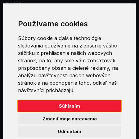
KURZY
CERTIFIKÁCIE
Používame cookies
SOCIÁLNE SIETE
Súbory cookie a ďalšie technológie
sledovania používame na zlepšenie vášho
zážitku z prehliadania našich webových
stránok, na to, aby sme vám zobrazovali
Jan Cuřín
prispôsobený obsah a cielené reklamy, na
analýzu návštevnosti našich webových
stránok a na pochopenie toho, odkiaľ naši
návštevníci prichádzajú.
Swirl logoTM je ochranná známka společnosti AXELOS Limited. ITIL®
je registrovanou ochrannou známkou AXELOS Limited. PRINCE2® je
registrovanou ochrannou známkou AXELOS Limited. MSP® je
Súhlasím
registrovanou ochrannou známkou AXELOS Limited. M_o_R® je
registrovanou ochrannou známkou AXELOS Limited. RESILIA™ je
Zmeniť moje nastavenia
registrovanou ochrannou známkou AXELOS Limited & TAYLLORCOX
is Licensed Affiliate Partner of IT Preneurs. AXELOS® is a registered
Odmietam
trade mark of AXELOS Limited. Copyright© AXELOS Limited 2009.
Copyright© AXELOS Limited 2017.