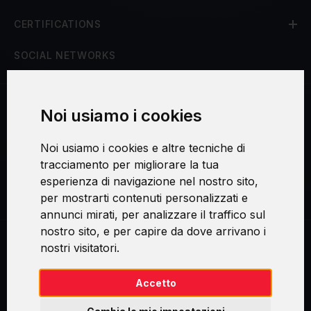
CERTIFICATIONS
SOCIAL NETWORKS
Noi usiamo i cookies
Procedura di reclamo
Noi usiamo i cookies e altre tecniche di
Consenso al trattamento dei dati personali
tracciamento per migliorare la tua
esperienza di navigazione nel nostro sito,
Sicurezza e privacy
per mostrarti contenuti personalizzati e
annunci mirati, per analizzare il traffico sul
nostro sito, e per capire da dove arrivano i
nostri visitatori.
Swirl logoTM je ochranná známka společnosti AXELOS Limited. ITIL®
je registrovanou ochrannou známkou AXELOS Limited. PRINCE2® je
registrovanou ochrannou známkou AXELOS Limited. MSP® je
Accetto
registrovanou ochrannou známkou AXELOS Limited. M_o_R® je
registrovanou ochrannou známkou AXELOS Limited. RESILIA™ je