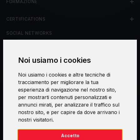
FORMAZIONE
CERTIFICATIONS
SOCIAL NETWORKS
Noi usiamo i cookies
Procedura di reclamo
Noi usiamo i cookies e altre tecniche di
Consenso al trattamento dei dati personali
tracciamento per migliorare la tua
esperienza di navigazione nel nostro sito,
Sicurezza e privacy
per mostrarti contenuti personalizzati e
annunci mirati, per analizzare il traffico sul
nostro sito, e per capire da dove arrivano i
nostri visitatori.
Swirl logoTM je ochranná známka společnosti AXELOS Limited. ITIL®
je registrovanou ochrannou známkou AXELOS Limited. PRINCE2® je
registrovanou ochrannou známkou AXELOS Limited. MSP® je
Accetto
registrovanou ochrannou známkou AXELOS Limited. M_o_R® je