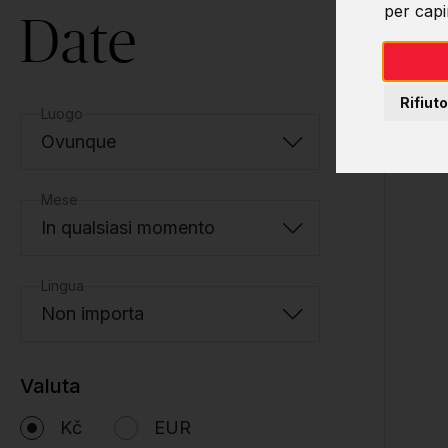
per capir
Date
Rifiuto
Luogo
Ovunque
Mese
In qualsiasi momento
Lingua
Non importa
Valuta
Kč
EUR