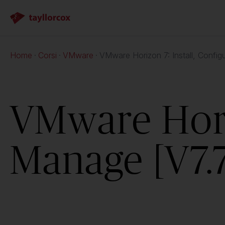
Home
Corsi
VMware
VMware Horizon 7: Install, Config
VMware Horiz
Manage [V7.