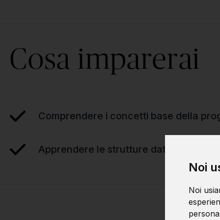
Cosa imparerai
Comprendere i concetti base della pr
Apprendere le strutture dati e gli algori
Noi u
Noi usia
esperien
personali