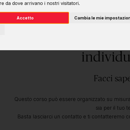
e da dove arrivano i nostri visitatori.
Accetto
Cambia le mie impostazion
Desideri questo 
individu
Facci sap
Questo corso può essere organizzato su misura 
sia per il tuo 
Basta lasciarci un contatto e ti contatteremo c