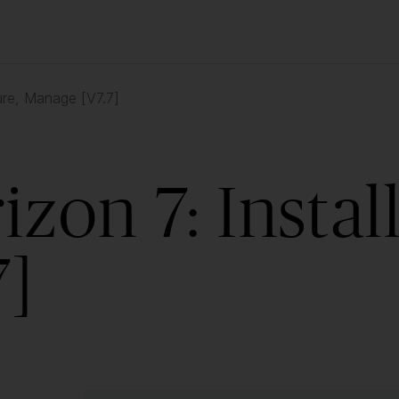
ure, Manage [V7.7]
on 7: Install
7]