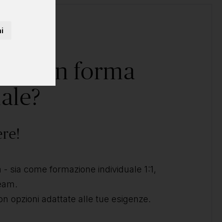
i
corso in forma
ale?
ere!
- sia come formazione individuale 1:1,
team.
on opzioni adattate alle tue esigenze.