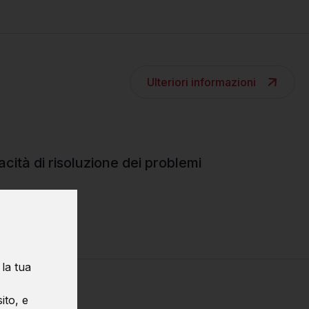
Ulteriori informazioni
cità di risoluzione dei problemi
 efficiente
 la tua
ito, e