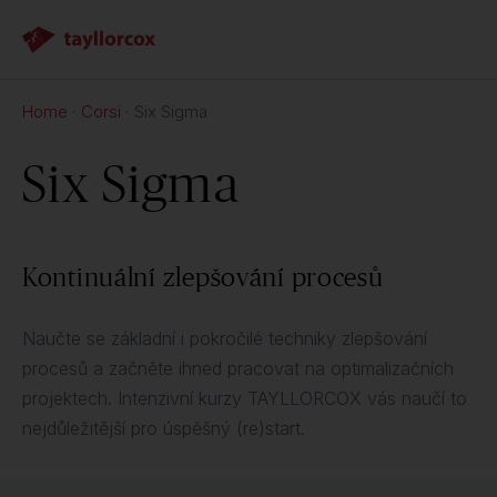
Home
Corsi
Six Sigma
Six Sigma
Kontinuální zlepšování procesů
Naučte se základní i pokročilé techniky zlepšování
procesů a začněte ihned pracovat na optimalizačních
projektech. Intenzivní kurzy TAYLLORCOX vás naučí to
nejdůležitější pro úspěšný (re)start.