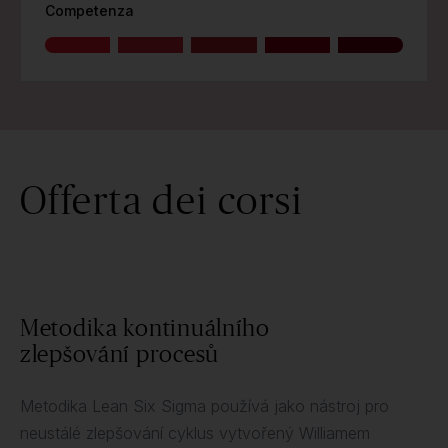
Competenza
Offerta dei corsi
Metodika kontinuálního
zlepšování procesů
Metodika Lean Six Sigma používá jako nástroj pro
neustálé zlepšování cyklus vytvořený Williamem