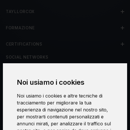
TAYLLORCOX
FORMAZIONE
CERTIFICATIONS
SOCIAL NETWORKS
Noi usiamo i cookies
Procedura di reclamo
Noi usiamo i cookies e altre tecniche di
Consenso al trattamento dei dati personali
tracciamento per migliorare la tua
esperienza di navigazione nel nostro sito,
Sicurezza e privacy
per mostrarti contenuti personalizzati e
annunci mirati, per analizzare il traffico sul