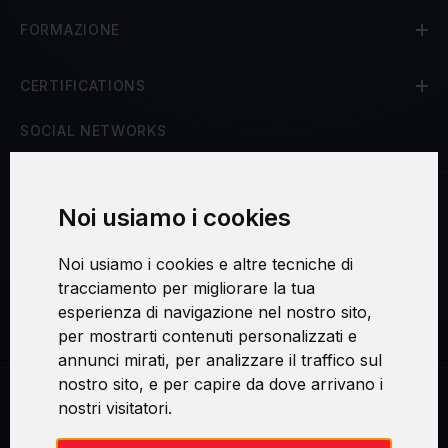
FORMAZIONE
CERTIFICATIONS
SOCIAL NETWORKS
Noi usiamo i cookies
Procedura di reclamo
Noi usiamo i cookies e altre tecniche di
Consenso al trattamento dei dati personali
tracciamento per migliorare la tua
esperienza di navigazione nel nostro sito,
Sicurezza e privacy
per mostrarti contenuti personalizzati e
annunci mirati, per analizzare il traffico sul
nostro sito, e per capire da dove arrivano i
nostri visitatori.
Swirl logoTM je ochranná známka společnosti AXELOS Limited. ITIL®
je registrovanou ochrannou známkou AXELOS Limited. PRINCE2® je