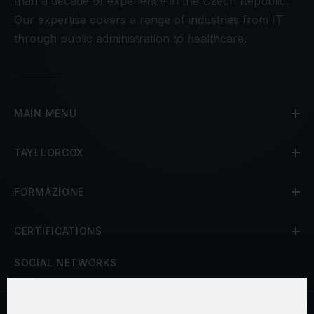
than a decade of experience in the Czech Republic.
Our expertise covers a range of industries from IT
through public administration to healthcare.
MAIN MENU
TAYLLORCOX
FORMAZIONE
CERTIFICATIONS
SOCIAL NETWORKS