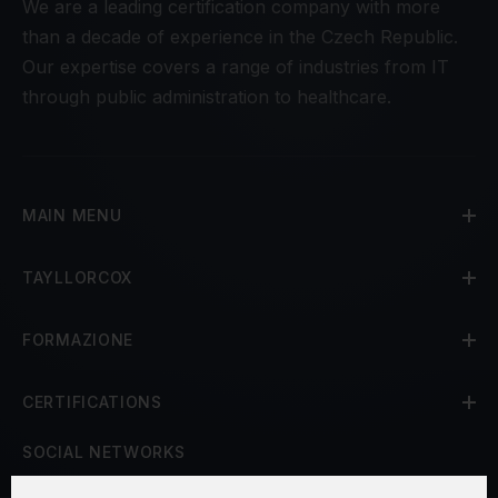
We are a leading certification company with more
than a decade of experience in the Czech Republic.
Our expertise covers a range of industries from IT
through public administration to healthcare.
MAIN MENU
TAYLLORCOX
FORMAZIONE
CERTIFICATIONS
SOCIAL NETWORKS