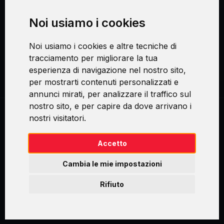
Noi usiamo i cookies
Procedura di reclamo
Noi usiamo i cookies e altre tecniche di
Consenso al trattamento dei dati personali
tracciamento per migliorare la tua
esperienza di navigazione nel nostro sito,
Sicurezza e privacy
per mostrarti contenuti personalizzati e
annunci mirati, per analizzare il traffico sul
nostro sito, e per capire da dove arrivano i
nostri visitatori.
Swirl logoTM je ochranná známka společnosti AXELOS Limited. ITIL®
je registrovanou ochrannou známkou AXELOS Limited. PRINCE2® je
registrovanou ochrannou známkou AXELOS Limited. MSP® je
Accetto
registrovanou ochrannou známkou AXELOS Limited. M_o_R® je
registrovanou ochrannou známkou AXELOS Limited. RESILIA™ je
Cambia le mie impostazioni
registrovanou ochrannou známkou AXELOS Limited & TAYLLORCOX
is Licensed Affiliate Partner of IT Preneurs. AXELOS® is a registered
Rifiuto
trade mark of AXELOS Limited. Copyright© AXELOS Limited 2009.
Copyright© AXELOS Limited 2017.