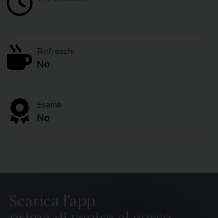
Rinfreschi
No
Esame
No
Scarica l'app
prima di venire al corso