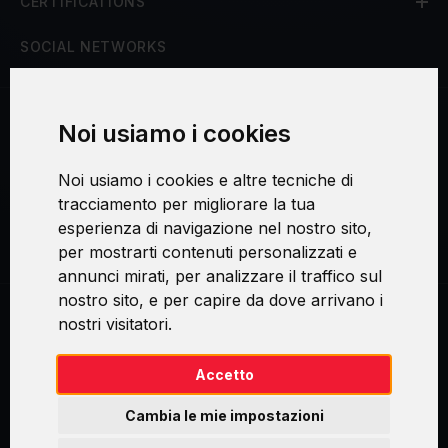
CERTIFICATIONS
SOCIAL NETWORKS
Noi usiamo i cookies
Procedura di reclamo
Noi usiamo i cookies e altre tecniche di
Consenso al trattamento dei dati personali
tracciamento per migliorare la tua
esperienza di navigazione nel nostro sito,
Sicurezza e privacy
per mostrarti contenuti personalizzati e
annunci mirati, per analizzare il traffico sul
nostro sito, e per capire da dove arrivano i
nostri visitatori.
Swirl logoTM je ochranná známka společnosti AXELOS Limited. ITIL®
je registrovanou ochrannou známkou AXELOS Limited. PRINCE2® je
registrovanou ochrannou známkou AXELOS Limited. MSP® je
Accetto
registrovanou ochrannou známkou AXELOS Limited. M_o_R® je
registrovanou ochrannou známkou AXELOS Limited. RESILIA™ je
Cambia le mie impostazioni
registrovanou ochrannou známkou AXELOS Limited & TAYLLORCOX
is Licensed Affiliate Partner of IT Preneurs. AXELOS® is a registered