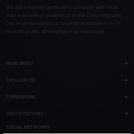
We are a leading certification company with more
than a decade of experience in the Czech Republic.
Our expertise covers a range of industries from IT
through public administration to healthcare.
MAIN MENU
TAYLLORCOX
FORMAZIONE
CERTIFICATIONS
SOCIAL NETWORKS