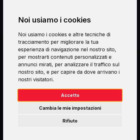
Noi usiamo i cookies
Procedura di reclamo
Noi usiamo i cookies e altre tecniche di
Consenso al trattamento dei dati personali
tracciamento per migliorare la tua
esperienza di navigazione nel nostro sito,
Sicurezza e privacy
per mostrarti contenuti personalizzati e
annunci mirati, per analizzare il traffico sul
nostro sito, e per capire da dove arrivano i
nostri visitatori.
Swirl logoTM je ochranná známka společnosti AXELOS Limited. ITIL®
je registrovanou ochrannou známkou AXELOS Limited. PRINCE2® je
registrovanou ochrannou známkou AXELOS Limited. MSP® je
Accetto
registrovanou ochrannou známkou AXELOS Limited. M_o_R® je
registrovanou ochrannou známkou AXELOS Limited. RESILIA™ je
Cambia le mie impostazioni
registrovanou ochrannou známkou AXELOS Limited & TAYLLORCOX
is Licensed Affiliate Partner of IT Preneurs. AXELOS® is a registered
Rifiuto
trade mark of AXELOS Limited. Copyright© AXELOS Limited 2009.
Copyright© AXELOS Limited 2017.