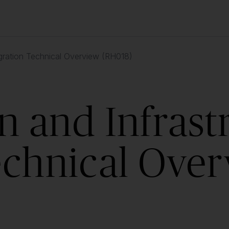
Migration Technical Overview (RH018)
on and Infrast
echnical Ove