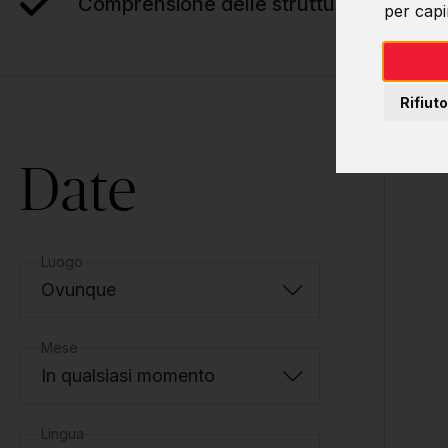
Comprensione delle strutture dati
per capir
Rifiuto
Date
Luogo
Ovunque
Mese
In qualsiasi momento
Lingua