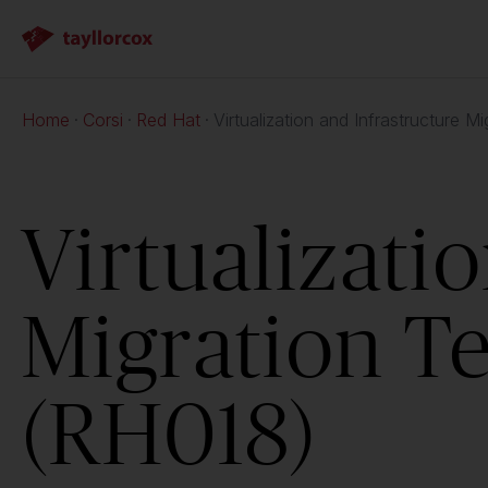
Home
Corsi
Red Hat
Virtualization and Infrastructure 
Virtualizati
Migration T
(RH018)