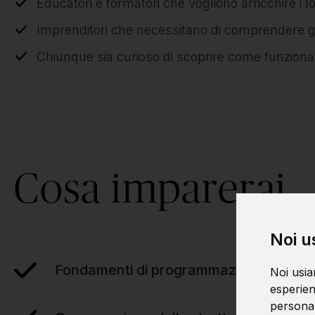
Educatori e formatori che vogliono arricchire i lo
Imprenditori che necessitano di comprendere gli
Chiunque sia curioso di scoprire come funziona l
Cosa imparerai
Noi u
Fondamenti di programmazione
Noi usia
esperien
personali