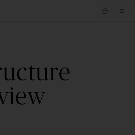
ructure
rview