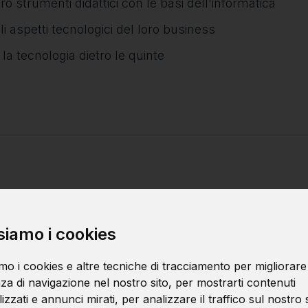
ro strumenti didattici con le basi dell'informatica
 aspetti tecnologici del loro business
a tecnologia dietro le quinte
siamo i cookies
Progettazione d
mo i cookies e altre tecniche di tracciamento per migliorare
za di navigazione nel nostro sito, per mostrarti contenuti
zzati e annunci mirati, per analizzare il traffico sul nostro s