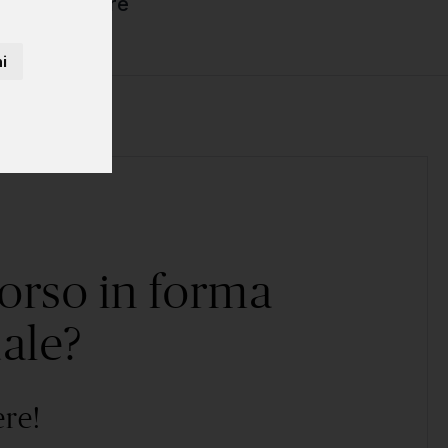
luppo software
i
corso in forma
ale?
ere!