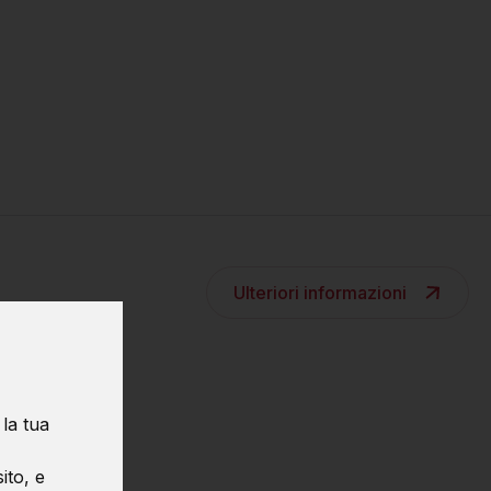
Ulteriori informazioni
i algoritmi
 la tua
ito, e