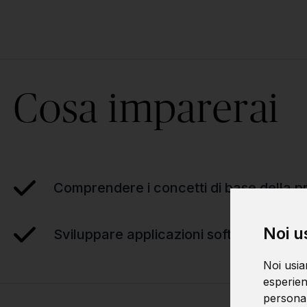
Cosa imparerai
Comprendere i concetti di base della
Noi u
Sviluppare applicazioni software sempl
Noi usia
esperien
personali