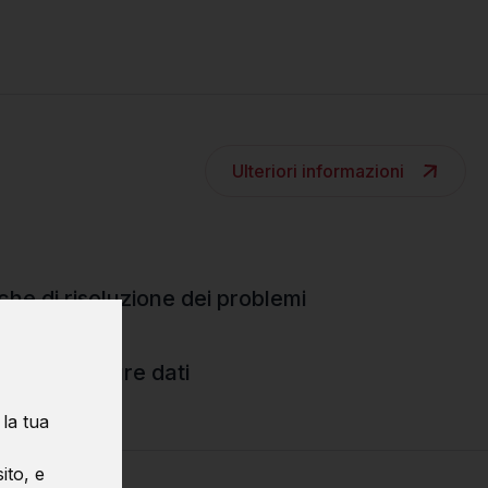
Ulteriori informazioni
che di risoluzione dei problemi
itmi e strutture dati
 la tua
ito, e