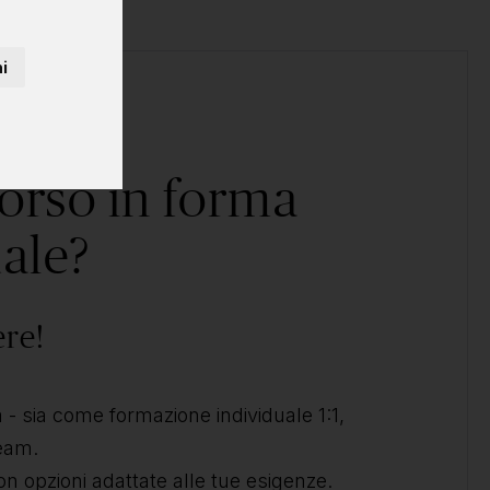
i
corso in forma
ale?
ere!
- sia come formazione individuale 1:1,
team.
on opzioni adattate alle tue esigenze.