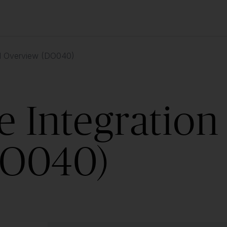
cal Overview (DO040)
e Integration
DO040)