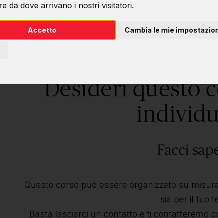
e da dove arrivano i nostri visitatori.
Accetto
Cambia le mie impostazion
Desideri questo 
individu
Facci sap
Questo corso può essere organizzato su misura 
sia per il tuo 
Basta lasciarci un contatto e ti contatteremo c