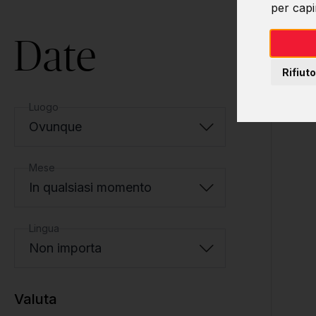
per capir
Date
Rifiuto
Luogo
Ovunque
Mese
In qualsiasi momento
Lingua
Non importa
Valuta