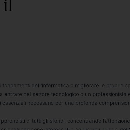
il
i fondamenti dell'informatica o migliorare le proprie
a a entrare nel settore tecnologico o un professionista
 essenziali necessarie per una profonda comprensione 
rendisti di tutti gli sfondi, concentrando l’attenzione s
assionati che sono interessati a applicare i principi del