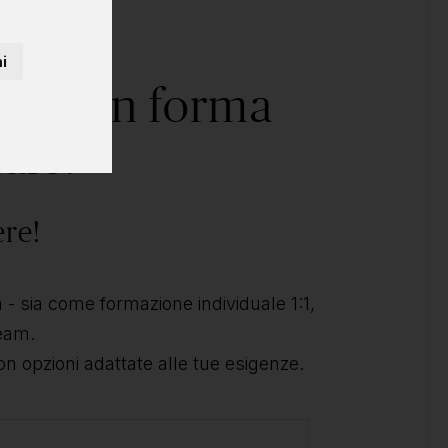
i
corso in forma
ale?
ere!
- sia come formazione individuale 1:1,
team.
on opzioni adattate alle tue esigenze.