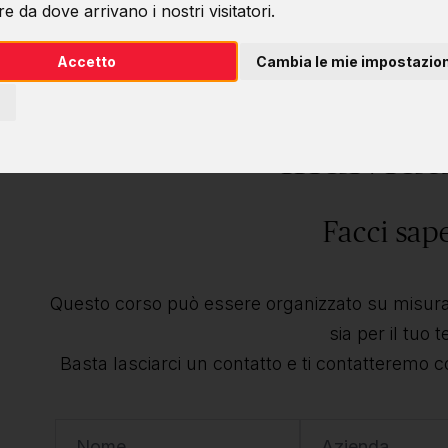
e da dove arrivano i nostri visitatori.
Accetto
Cambia le mie impostazion
Desideri questo 
individu
Facci sap
Questo corso può essere organizzato su misura 
sia per il tuo 
Basta lasciarci un contatto e ti contatteremo c
Nome
Azienda