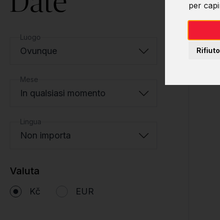
Date
per capir
Luogo
Ovunque
Rifiuto
Mese
In qualsiasi momento
Lingua
Non importa
Valuta
Kč
EUR