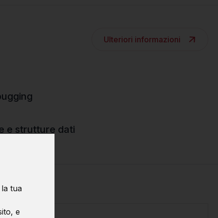
Ulteriori informazioni
bugging
e e strutture dati
 la tua
ito, e