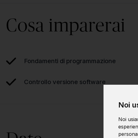
Cosa imparerai
Fondamenti di programmazione
Controllo versione software
Noi u
Noi usia
esperien
personali