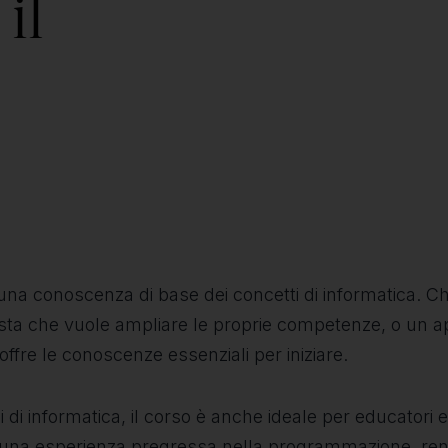
il
una conoscenza di base dei concetti di informatica. Ch
nista che vuole ampliare le proprie competenze, o un 
ffre le conoscenze essenziali per iniziare.
i di informatica, il corso è anche ideale per educatori
lcuna esperienza pregressa nella programmazione, ren