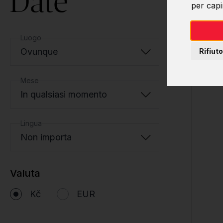
Date
per capir
Luogo
Ovunque
Rifiuto
Mese
In qualsiasi momento
Lingua
Non importa
Valuta
Kč
EUR