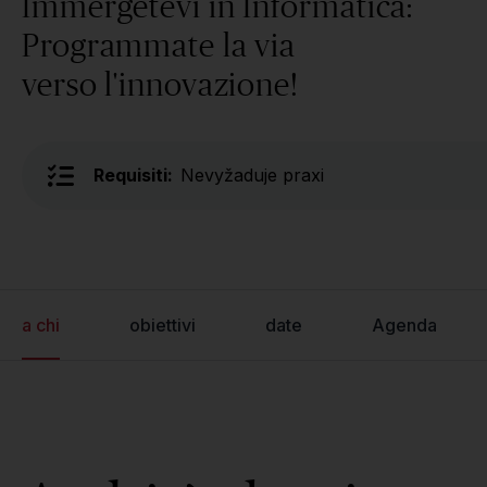
Immergetevi in Informatica:
Programmate la via
verso l'innovazione!
Requisiti:
Nevyžaduje praxi
a chi
obiettivi
date
Agenda