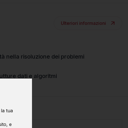
Ulteriori informazioni
tà nella risoluzione dei problemi
tture dati e algoritmi
 la tua
ito, e