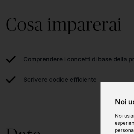
Cosa imparerai
Comprendere i concetti di base della
Scrivere codice efficiente
Noi u
Noi usia
esperien
personali