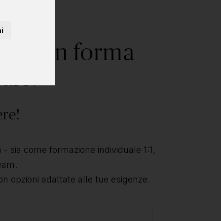
i
corso in forma
ale?
ere!
- sia come formazione individuale 1:1,
team.
on opzioni adattate alle tue esigenze.