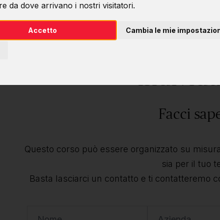
e da dove arrivano i nostri visitatori.
Accetto
Cambia le mie impostazion
Desideri questo 
individu
Facci sap
Questo corso può essere organizzato su misura 
sia per il tuo 
Basta lasciarci un contatto e ti contatteremo c
Nome
Azienda