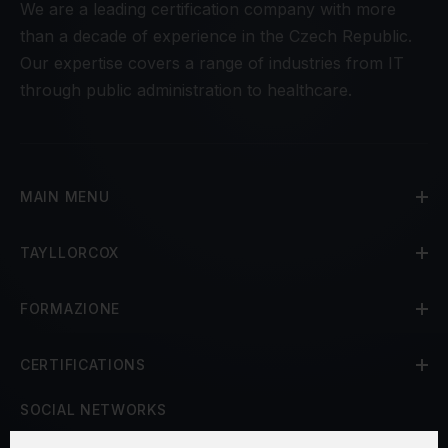
We are a leading certification company with more
than a decade of experience in the Czech Republic.
Our expertise covers a range of industries from IT
through public administration to healthcare.
MAIN MENU
TAYLLORCOX
FORMAZIONE
CERTIFICATIONS
SOCIAL NETWORKS