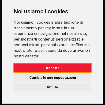
Noi usiamo i cookies
Procedura di reclamo
Noi usiamo i cookies e altre tecniche di
Consenso al trattamento dei dati personali
tracciamento per migliorare la tua
esperienza di navigazione nel nostro sito,
Sicurezza e privacy
per mostrarti contenuti personalizzati e
annunci mirati, per analizzare il traffico sul
nostro sito, e per capire da dove arrivano i
nostri visitatori.
Swirl logoTM je ochranná známka společnosti AXELOS Limited. ITIL®
je registrovanou ochrannou známkou AXELOS Limited. PRINCE2® je
registrovanou ochrannou známkou AXELOS Limited. MSP® je
Accetto
registrovanou ochrannou známkou AXELOS Limited. M_o_R® je
registrovanou ochrannou známkou AXELOS Limited. RESILIA™ je
Cambia le mie impostazioni
registrovanou ochrannou známkou AXELOS Limited & TAYLLORCOX
is Licensed Affiliate Partner of IT Preneurs. AXELOS® is a registered
Rifiuto
trade mark of AXELOS Limited. Copyright© AXELOS Limited 2009.
Copyright© AXELOS Limited 2017.