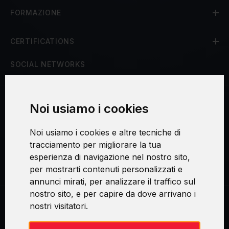
FORMAZIONE
CERTIFICATIONS
SOCIAL NETWORKS
Noi usiamo i cookies
Procedura di reclamo
Noi usiamo i cookies e altre tecniche di
Consenso al trattamento dei dati personali
tracciamento per migliorare la tua
esperienza di navigazione nel nostro sito,
Sicurezza e privacy
per mostrarti contenuti personalizzati e
annunci mirati, per analizzare il traffico sul
nostro sito, e per capire da dove arrivano i
nostri visitatori.
Swirl logoTM je ochranná známka společnosti AXELOS Limited. ITIL®
je registrovanou ochrannou známkou AXELOS Limited. PRINCE2® je