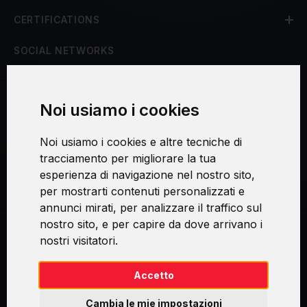
CERTIFICATIONS
SOCIAL NETWORKS
Noi usiamo i cookies
Procedura di reclamo
Noi usiamo i cookies e altre tecniche di
Consenso al trattamento dei dati personali
tracciamento per migliorare la tua
esperienza di navigazione nel nostro sito,
Sicurezza e privacy
per mostrarti contenuti personalizzati e
annunci mirati, per analizzare il traffico sul
nostro sito, e per capire da dove arrivano i
nostri visitatori.
Swirl logoTM je ochranná známka společnosti AXELOS Limited. ITIL®
je registrovanou ochrannou známkou AXELOS Limited. PRINCE2® je
registrovanou ochrannou známkou AXELOS Limited. MSP® je
Accetto
registrovanou ochrannou známkou AXELOS Limited. M_o_R® je
registrovanou ochrannou známkou AXELOS Limited. RESILIA™ je
Cambia le mie impostazioni