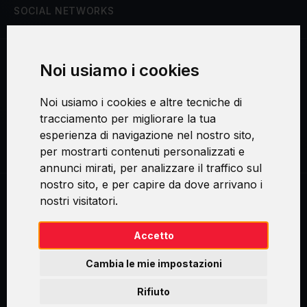
SOCIAL NETWORKS
Noi usiamo i cookies
Procedura di reclamo
Noi usiamo i cookies e altre tecniche di
Consenso al trattamento dei dati personali
tracciamento per migliorare la tua
esperienza di navigazione nel nostro sito,
Sicurezza e privacy
per mostrarti contenuti personalizzati e
annunci mirati, per analizzare il traffico sul
nostro sito, e per capire da dove arrivano i
nostri visitatori.
Swirl logoTM je ochranná známka společnosti AXELOS Limited. ITIL®
je registrovanou ochrannou známkou AXELOS Limited. PRINCE2® je
registrovanou ochrannou známkou AXELOS Limited. MSP® je
Accetto
registrovanou ochrannou známkou AXELOS Limited. M_o_R® je
registrovanou ochrannou známkou AXELOS Limited. RESILIA™ je
Cambia le mie impostazioni
registrovanou ochrannou známkou AXELOS Limited & TAYLLORCOX
is Licensed Affiliate Partner of IT Preneurs. AXELOS® is a registered
Rifiuto
trade mark of AXELOS Limited. Copyright© AXELOS Limited 2009.
Copyright© AXELOS Limited 2017.