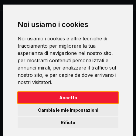
Noi usiamo i cookies
Procedura di reclamo
Noi usiamo i cookies e altre tecniche di
Consenso al trattamento dei dati personali
tracciamento per migliorare la tua
esperienza di navigazione nel nostro sito,
Sicurezza e privacy
per mostrarti contenuti personalizzati e
annunci mirati, per analizzare il traffico sul
nostro sito, e per capire da dove arrivano i
nostri visitatori.
Swirl logoTM je ochranná známka společnosti AXELOS Limited. ITIL®
je registrovanou ochrannou známkou AXELOS Limited. PRINCE2® je
registrovanou ochrannou známkou AXELOS Limited. MSP® je
Accetto
registrovanou ochrannou známkou AXELOS Limited. M_o_R® je
registrovanou ochrannou známkou AXELOS Limited. RESILIA™ je
Cambia le mie impostazioni
registrovanou ochrannou známkou AXELOS Limited & TAYLLORCOX
is Licensed Affiliate Partner of IT Preneurs. AXELOS® is a registered
Rifiuto
trade mark of AXELOS Limited. Copyright© AXELOS Limited 2009.
Copyright© AXELOS Limited 2017.