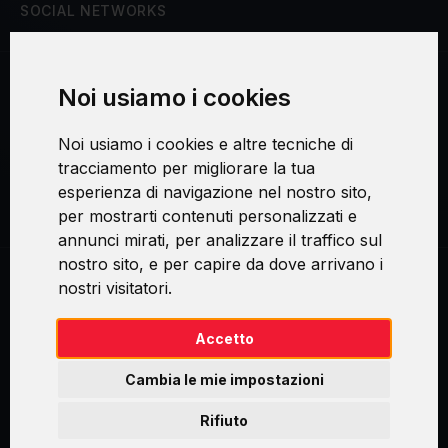
SOCIAL NETWORKS
Noi usiamo i cookies
Procedura di reclamo
Noi usiamo i cookies e altre tecniche di
Consenso al trattamento dei dati personali
tracciamento per migliorare la tua
esperienza di navigazione nel nostro sito,
Sicurezza e privacy
per mostrarti contenuti personalizzati e
annunci mirati, per analizzare il traffico sul
nostro sito, e per capire da dove arrivano i
nostri visitatori.
Swirl logoTM je ochranná známka společnosti AXELOS Limited. ITIL®
je registrovanou ochrannou známkou AXELOS Limited. PRINCE2® je
registrovanou ochrannou známkou AXELOS Limited. MSP® je
Accetto
registrovanou ochrannou známkou AXELOS Limited. M_o_R® je
registrovanou ochrannou známkou AXELOS Limited. RESILIA™ je
Cambia le mie impostazioni
registrovanou ochrannou známkou AXELOS Limited & TAYLLORCOX
is Licensed Affiliate Partner of IT Preneurs. AXELOS® is a registered
Rifiuto
trade mark of AXELOS Limited. Copyright© AXELOS Limited 2009.
Copyright© AXELOS Limited 2017.