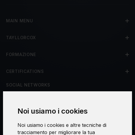
MAIN MENU
TAYLLORCOX
FORMAZIONE
CERTIFICATIONS
SOCIAL NETWORKS
Noi usiamo i cookies
Procedura di reclamo
Noi usiamo i cookies e altre tecniche di
Consenso al trattamento dei dati personali
tracciamento per migliorare la tua