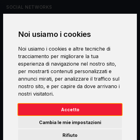
SOCIAL NETWORKS
Noi usiamo i cookies
Procedura di reclamo
Noi usiamo i cookies e altre tecniche di
Consenso al trattamento dei dati personali
tracciamento per migliorare la tua
esperienza di navigazione nel nostro sito,
Sicurezza e privacy
per mostrarti contenuti personalizzati e
annunci mirati, per analizzare il traffico sul
nostro sito, e per capire da dove arrivano i
nostri visitatori.
Swirl logoTM je ochranná známka společnosti AXELOS Limited. ITIL®
je registrovanou ochrannou známkou AXELOS Limited. PRINCE2® je
registrovanou ochrannou známkou AXELOS Limited. MSP® je
Accetto
registrovanou ochrannou známkou AXELOS Limited. M_o_R® je
registrovanou ochrannou známkou AXELOS Limited. RESILIA™ je
Cambia le mie impostazioni
registrovanou ochrannou známkou AXELOS Limited & TAYLLORCOX
is Licensed Affiliate Partner of IT Preneurs. AXELOS® is a registered
Rifiuto
trade mark of AXELOS Limited. Copyright© AXELOS Limited 2009.