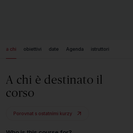
a chi
obiettivi
date
Agenda
istruttori
A chi è destinato il
corso
Porovnat s ostatními kurzy
Who is this course for?