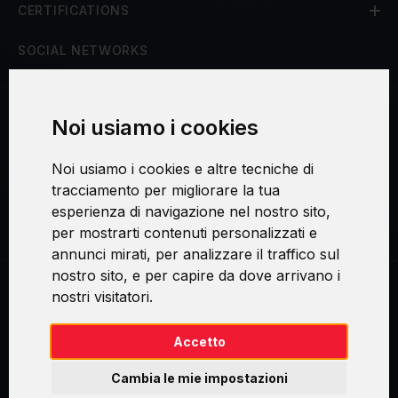
CERTIFICATIONS
SOCIAL NETWORKS
Noi usiamo i cookies
Procedura di reclamo
Noi usiamo i cookies e altre tecniche di
Consenso al trattamento dei dati personali
tracciamento per migliorare la tua
esperienza di navigazione nel nostro sito,
Sicurezza e privacy
per mostrarti contenuti personalizzati e
annunci mirati, per analizzare il traffico sul
nostro sito, e per capire da dove arrivano i
nostri visitatori.
Swirl logoTM je ochranná známka společnosti AXELOS Limited. ITIL®
je registrovanou ochrannou známkou AXELOS Limited. PRINCE2® je
registrovanou ochrannou známkou AXELOS Limited. MSP® je
Accetto
registrovanou ochrannou známkou AXELOS Limited. M_o_R® je
registrovanou ochrannou známkou AXELOS Limited. RESILIA™ je
Cambia le mie impostazioni
registrovanou ochrannou známkou AXELOS Limited & TAYLLORCOX