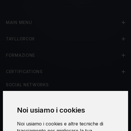
MAIN MENU
TAYLLORCOX
FORMAZIONE
CERTIFICATIONS
SOCIAL NETWORKS
Noi usiamo i cookies
Procedura di reclamo
Noi usiamo i cookies e altre tecniche di
Consenso al trattamento dei dati personali
tracciamento per migliorare la tua