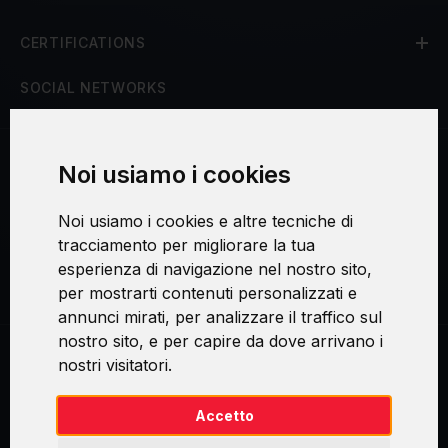
CERTIFICATIONS
SOCIAL NETWORKS
Noi usiamo i cookies
Procedura di reclamo
Noi usiamo i cookies e altre tecniche di
Consenso al trattamento dei dati personali
tracciamento per migliorare la tua
esperienza di navigazione nel nostro sito,
Sicurezza e privacy
per mostrarti contenuti personalizzati e
annunci mirati, per analizzare il traffico sul
nostro sito, e per capire da dove arrivano i
nostri visitatori.
Swirl logoTM je ochranná známka společnosti AXELOS Limited. ITIL®
je registrovanou ochrannou známkou AXELOS Limited. PRINCE2® je
registrovanou ochrannou známkou AXELOS Limited. MSP® je
Accetto
registrovanou ochrannou známkou AXELOS Limited. M_o_R® je
registrovanou ochrannou známkou AXELOS Limited. RESILIA™ je