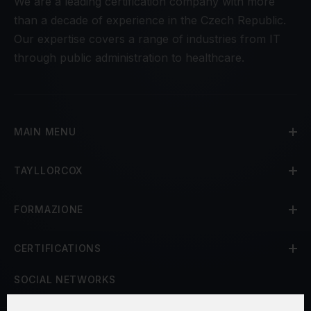
We are a leading certification company with more
than a decade of experience in the Czech Republic.
Our expertise covers a range of industries from IT
through public administration to healthcare.
MAIN MENU
TAYLLORCOX
FORMAZIONE
CERTIFICATIONS
SOCIAL NETWORKS