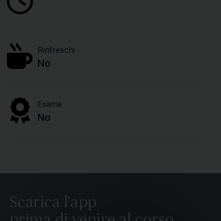
Rinfreschi
No
Esame
No
Scarica l'app
prima di venire al corso