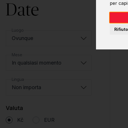
Date
per capir
Rifiuto
Luogo
Ovunque
Mese
In qualsiasi momento
Lingua
Non importa
Valuta
Kč
EUR