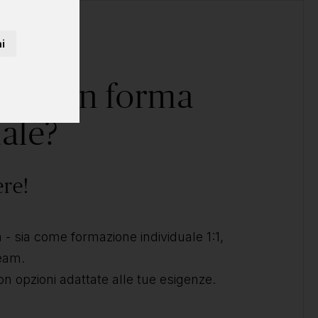
i
corso in forma
ale?
ere!
- sia come formazione individuale 1:1,
team.
on opzioni adattate alle tue esigenze.