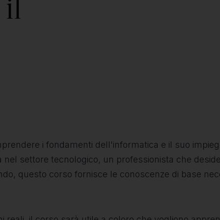
il
rendere i fondamenti dell'informatica e il suo impiego
 nel settore tecnologico, un professionista che desi
do, questo corso fornisce le conoscenze di base neces
reali, il corso sarà utile a coloro che vogliono appre