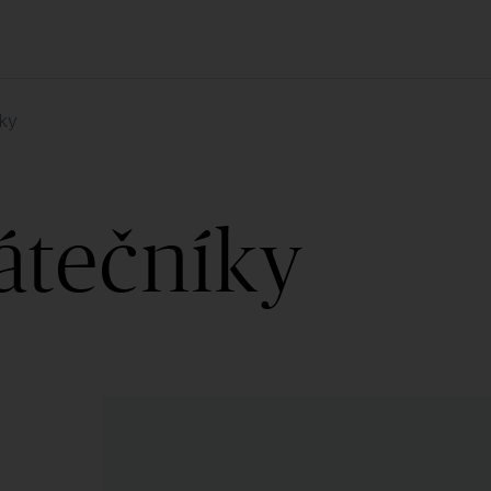
íky
átečníky