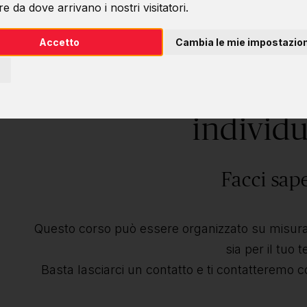
e da dove arrivano i nostri visitatori.
Accetto
Cambia le mie impostazion
Desideri questo 
individu
Facci sap
Questo corso può essere organizzato su misura 
sia per il tuo 
Basta lasciarci un contatto e ti contatteremo c