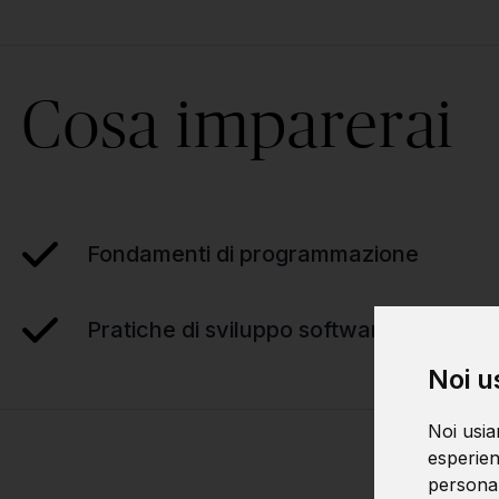
Cosa imparerai
Fondamenti di programmazione
Pratiche di sviluppo software
Noi u
Noi usia
esperien
personali