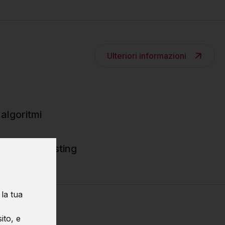
Ulteriori informazioni
 algoritmi
ugging e testing
 la tua
ito, e