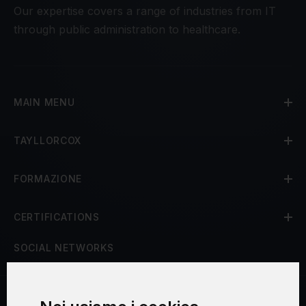
Our expertise covers a range of industries from IT
through public administration to healthcare.
MAIN MENU
TAYLLORCOX
FORMAZIONE
CERTIFICATIONS
SOCIAL NETWORKS