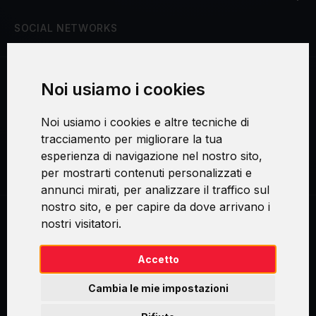
SOCIAL NETWORKS
Noi usiamo i cookies
Procedura di reclamo
Noi usiamo i cookies e altre tecniche di
Consenso al trattamento dei dati personali
tracciamento per migliorare la tua
esperienza di navigazione nel nostro sito,
Sicurezza e privacy
per mostrarti contenuti personalizzati e
annunci mirati, per analizzare il traffico sul
nostro sito, e per capire da dove arrivano i
nostri visitatori.
Swirl logoTM je ochranná známka společnosti AXELOS Limited. ITIL®
je registrovanou ochrannou známkou AXELOS Limited. PRINCE2® je
registrovanou ochrannou známkou AXELOS Limited. MSP® je
Accetto
registrovanou ochrannou známkou AXELOS Limited. M_o_R® je
registrovanou ochrannou známkou AXELOS Limited. RESILIA™ je
Cambia le mie impostazioni
registrovanou ochrannou známkou AXELOS Limited & TAYLLORCOX
is Licensed Affiliate Partner of IT Preneurs. AXELOS® is a registered