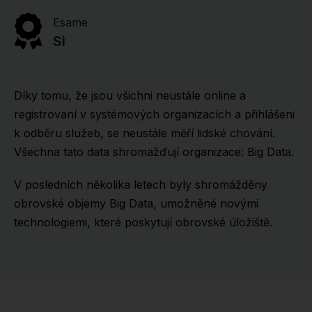
Esame
Sì
Díky tomu, že jsou všichni neustále online a
registrovaní v systémových organizacích a přihlášeni
k odběru služeb, se neustále měří lidské chování.
Všechna tato data shromažďují organizace: Big Data.
V posledních několika letech byly shromážděny
obrovské objemy Big Data, umožněné novými
technologiemi, které poskytují obrovské úložiště.