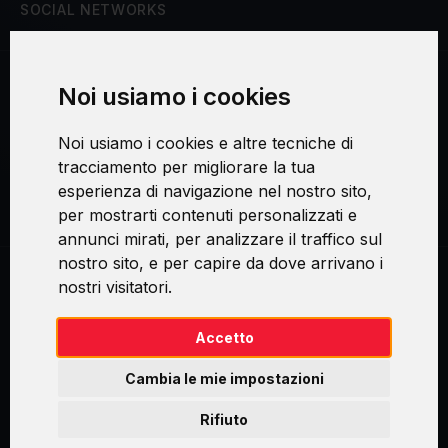
SOCIAL NETWORKS
Noi usiamo i cookies
Procedura di reclamo
Noi usiamo i cookies e altre tecniche di
Consenso al trattamento dei dati personali
tracciamento per migliorare la tua
esperienza di navigazione nel nostro sito,
Sicurezza e privacy
per mostrarti contenuti personalizzati e
annunci mirati, per analizzare il traffico sul
nostro sito, e per capire da dove arrivano i
nostri visitatori.
Swirl logoTM je ochranná známka společnosti AXELOS Limited. ITIL®
je registrovanou ochrannou známkou AXELOS Limited. PRINCE2® je
registrovanou ochrannou známkou AXELOS Limited. MSP® je
Accetto
registrovanou ochrannou známkou AXELOS Limited. M_o_R® je
registrovanou ochrannou známkou AXELOS Limited. RESILIA™ je
Cambia le mie impostazioni
registrovanou ochrannou známkou AXELOS Limited & TAYLLORCOX
is Licensed Affiliate Partner of IT Preneurs. AXELOS® is a registered
Rifiuto
trade mark of AXELOS Limited. Copyright© AXELOS Limited 2009.
Copyright© AXELOS Limited 2017.