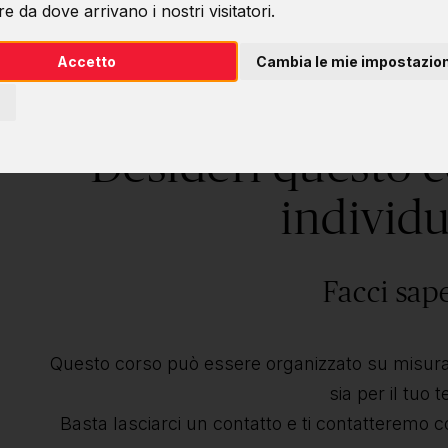
e da dove arrivano i nostri visitatori.
Accetto
Cambia le mie impostazion
Desideri questo 
individu
Facci sap
Questo corso può essere organizzato su misura 
sia per il tuo 
Basta lasciarci un contatto e ti contatteremo c