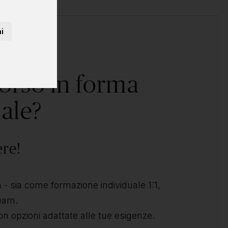
i
corso in forma
ale?
ere!
- sia come formazione individuale 1:1,
team.
on opzioni adattate alle tue esigenze.