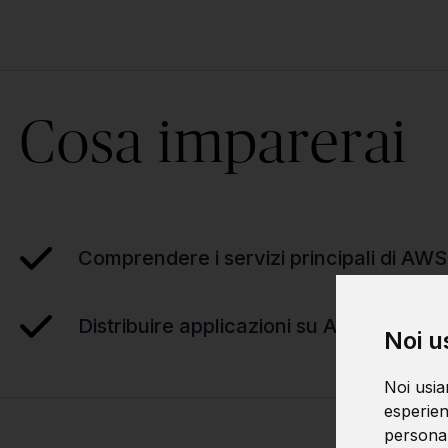
Cosa imparerai
Comprendere i servizi principali di AWS
Distribuire applicazioni su AWS
Noi u
Noi usia
esperien
personali