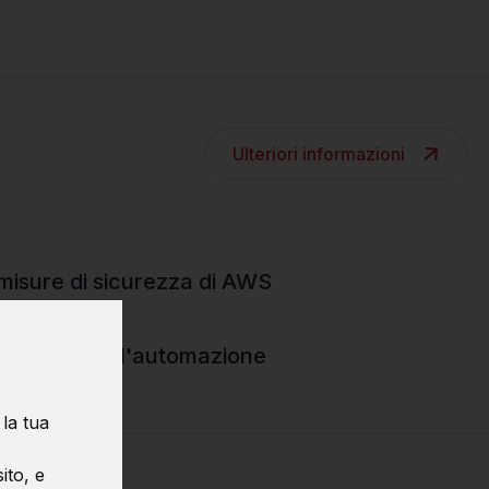
Ulteriori informazioni
misure di sicurezza di AWS
orse AWS con l'automazione
 la tua
ito, e