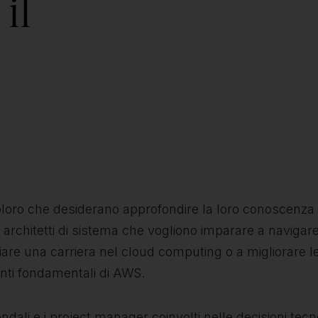
il
oloro che desiderano approfondire la loro conoscenza
 e architetti di sistema che vogliono imparare a navigar
iniziare una carriera nel cloud computing o a migliorare
nti fondamentali di AWS.
ndali e i project manager coinvolti nelle decisioni tec