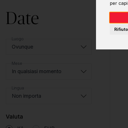
per capir
Date
Rifiuto
Luogo
Ovunque
Mese
In qualsiasi momento
Lingua
Non importa
Valuta