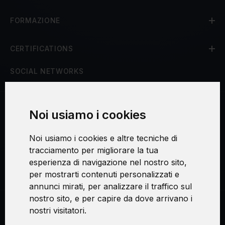
FORMAZIONE
CERTIFICATIONS
SOCIAL NETWORKS
Noi usiamo i cookies
Procedura di reclamo
Noi usiamo i cookies e altre tecniche di
Consenso al trattamento dei dati personali
tracciamento per migliorare la tua
esperienza di navigazione nel nostro sito,
Sicurezza e privacy
per mostrarti contenuti personalizzati e
annunci mirati, per analizzare il traffico sul
nostro sito, e per capire da dove arrivano i
nostri visitatori.
Swirl logoTM je ochranná známka společnosti AXELOS Limited. ITIL®
je registrovanou ochrannou známkou AXELOS Limited. PRINCE2® je