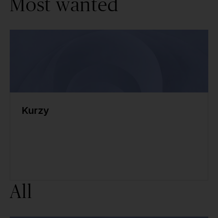
Most wanted
Kurzy
All